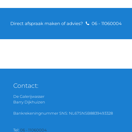
Direct afspraak maken of advies?
06 - 11060004
Contact:
De Galerijwasser
Barry Dijkhuizen
Bankrekeningnummer SNS: NL67SNSB8839493328
Tel:
06 - 11060004